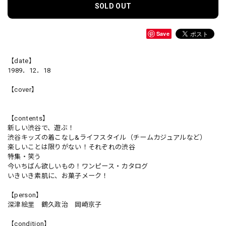
SOLD OUT
Save
【date】
1989．12．18
【cover】
【contents】
新しい渋谷で、遊ぶ！
渋谷キッズの着こなし&ライフスタイル（チームカジュアルなど）
楽しいことは限りがない！それぞれの渋谷
特集・笑う
今いちばん欲しいもの！ワンピース・カタログ
いきいき素肌に、お菓子メーク！
【person】
深津絵里 鶴久政治 岡崎京子
【condition】