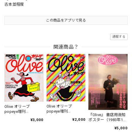
古本並程度
この商品をアプリで見る
通報する
関連商品？
Olive オリーブ
Olive オリーブ
popeye増刊
popeye増刊
『Olive』 書店用告知
1982.04.05
1981.11.05
¥2,000
ポスター（1983年10
¥3,000
月3日号）B3サイズ
¥5,000