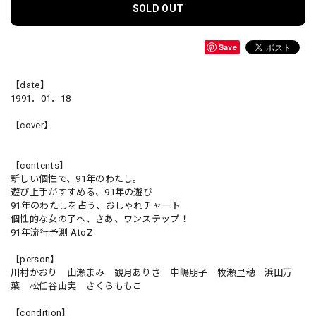
SOLD OUT
Save
【date】
1991．01．18
【cover】
【contents】
新しい個性で、91年のわたし。
遊び上手がすすめる、91年の遊び
91年のわたしを占う、おしゃれチャート
個性的な女の子へ、さあ、ワンステップ！
91年流行予測 AtoZ
【person】
川村かおり 山瀬まみ 観月ありさ 中嶋朋子 牧瀬里穂 浜田万
葉 松任谷由実 さくらももこ
【condition】