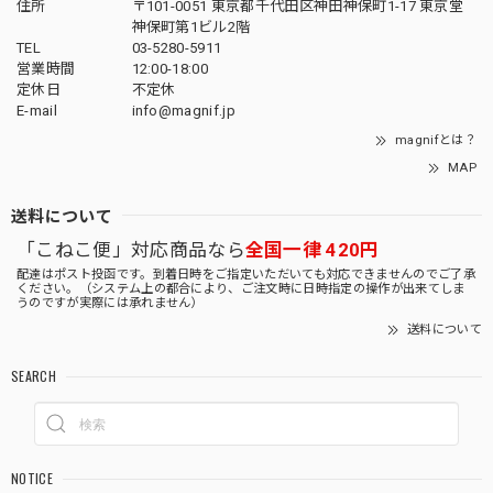
住所
〒101-0051 東京都千代田区神田神保町1-17 東京堂
神保町第1ビル2階
TEL
03-5280-5911
営業時間
12:00-18:00
定休日
不定休
E-mail
info@magnif.jp
magnifとは？
MAP
送料について
「こねこ便」対応商品なら
全国一律 420円
配達はポスト投函です。到着日時をご指定いただいても対応できませんのでご了承
ください。（システム上の都合により、ご注文時に日時指定の操作が出来てしま
うのですが実際には承れません）
送料について
SEARCH
NOTICE