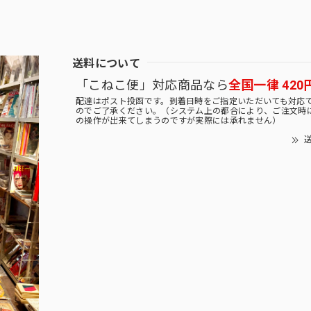
送料について
「こねこ便」対応商品なら
全国一律 420
配達はポスト投函です。到着日時をご指定いただいても対応
のでご了承ください。（システム上の都合により、ご注文時
の操作が出来てしまうのですが実際には承れません）
送