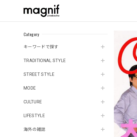
Category
キーワードで探す
TRADITIONAL STYLE
STREET STYLE
MODE
CULTURE
LIFESTYLE
海外の雑誌