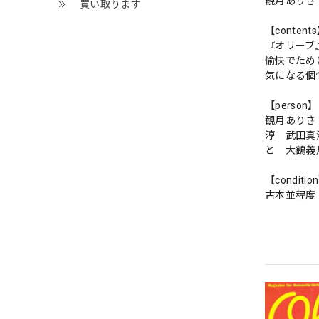
観月ありさ
買い取ります
【content
『オリーブ
愉快でため
気になる個
【person】
観月ありさ
淳 武田真
と 大鶴義
【conditio
古本並程度