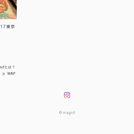
17 東京
nifとは？
MAP
© magnif