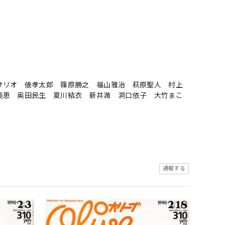
サリオ 俵孝太郎 篠原勝之 福山雅治 萩原聖人 村上
美恵 奥田民生 夏川結衣 新井満 洞口依子 大竹まこ
通報する