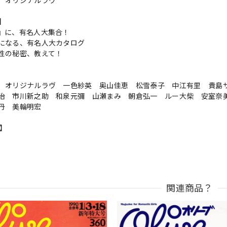
 オリジナルラヴ
s】
』に、有名人大集合！
になる、有名人大カタログ
性の秘密、教えて！
 オリジナルラヴ 一色紗英 奥山佳恵 松雪泰子 中江有里 貴島
治 市川新之助 和泉元彌 山瀬まみ 朝倉弘一 ルー大柴 安室奈
丹 美輪明宏
n】
関連商品？