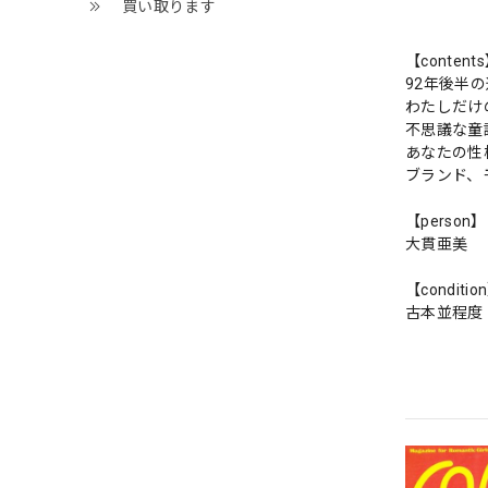
買い取ります
【content
92年後半
わたしだけ
不思議な童
あなたの性
ブランド、
【person】
大貫亜美
【conditio
古本並程度