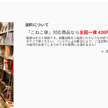
送料について
「こねこ便」対応商品なら
全国一律 420
配達はポスト投函です。到着日時をご指定いただいても対応
のでご了承ください。（システム上の都合により、ご注文時
の操作が出来てしまうのですが実際には承れません）
送