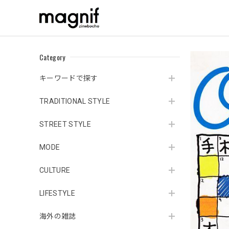
Category
キーワードで探す
TRADITIONAL STYLE
STREET STYLE
MODE
CULTURE
LIFESTYLE
海外の雑誌