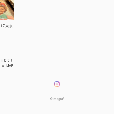
17 東京
nifとは？
MAP
© magnif