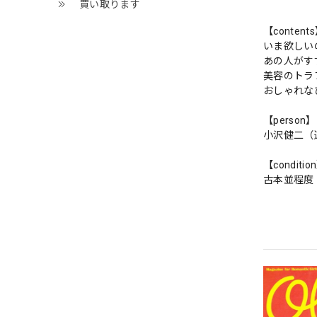
買い取ります
【content
いま欲しい
あの人がす
美容のトラ
おしゃれな
【person】
小沢健二（
【conditio
古本並程度