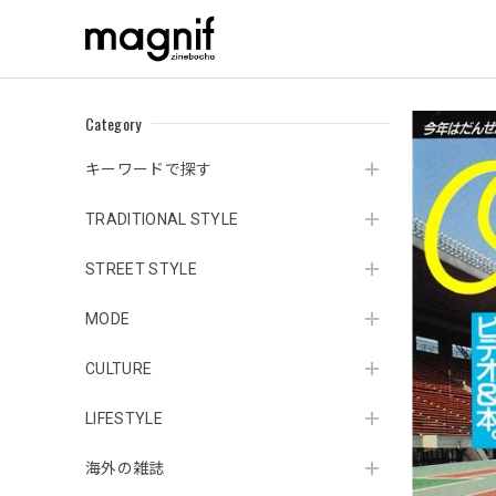
Category
キーワードで探す
TRADITIONAL STYLE
STREET STYLE
MODE
CULTURE
LIFESTYLE
海外の雑誌