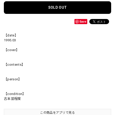
SOLD OUT
Save
【date】
1995.03
【cover】
【contents】
【person】
【condition】
古本並程度
この商品をアプリで見る