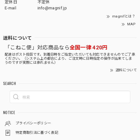
定休日
不定休
E-mail
info@magnif.jp
magnifとは？
MAP
送料について
「こねこ便」対応商品なら
全国一律 420円
配達はポスト投函です。到着日時をご指定いただいても対応できませんのでご了承
ください。（システム上の都合により、ご注文時に日時指定の操作が出来てしま
うのですが実際には承れません）
送料について
SEARCH
NOTICE
プライバシーポリシー
特定商取引法に基づく表記