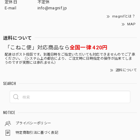
定休日
不定休
E-mail
info@magnif.jp
magnifとは？
MAP
送料について
「こねこ便」対応商品なら
全国一律 420円
配達はポスト投函です。到着日時をご指定いただいても対応できませんのでご了承
ください。（システム上の都合により、ご注文時に日時指定の操作が出来てしま
うのですが実際には承れません）
送料について
SEARCH
NOTICE
プライバシーポリシー
特定商取引法に基づく表記