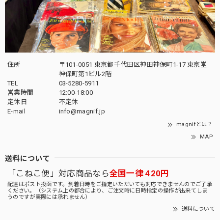
住所
〒101-0051 東京都千代田区神田神保町1-17 東京堂
神保町第1ビル2階
TEL
03-5280-5911
営業時間
12:00-18:00
定休日
不定休
E-mail
info@magnif.jp
magnifとは？
MAP
送料について
「こねこ便」対応商品なら
全国一律 420円
配達はポスト投函です。到着日時をご指定いただいても対応できませんのでご了承
ください。（システム上の都合により、ご注文時に日時指定の操作が出来てしま
うのですが実際には承れません）
送料について