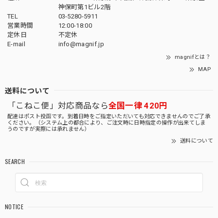
神保町第1ビル2階
TEL
03-5280-5911
営業時間
12:00-18:00
定休日
不定休
E-mail
info@magnif.jp
magnifとは？
MAP
送料について
「こねこ便」対応商品なら
全国一律 420円
配達はポスト投函です。到着日時をご指定いただいても対応できませんのでご了承
ください。（システム上の都合により、ご注文時に日時指定の操作が出来てしま
うのですが実際には承れません）
送料について
SEARCH
NOTICE