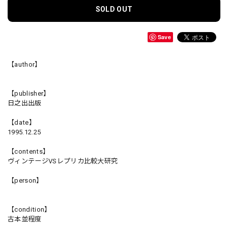
SOLD OUT
Save
【author】
【publisher】
日之出出版
【date】
1995.12.25
【contents】
ヴィンテージVSレプリカ比較大研究
【person】
【condition】
古本並程度