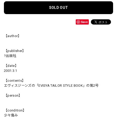
SOLD OUT
Save
【author】
【publisher】
?出版社
【date】
2001.3.1
【contents】
エヴィスジーンズの「EVISYA TAILOR STYLE BOOK」の第2号
【person】
【condition】
少々傷み