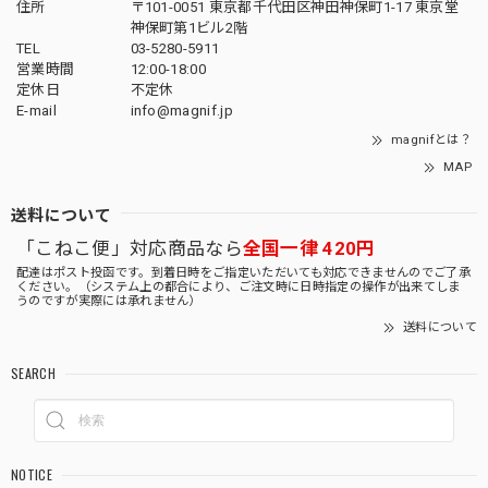
住所
〒101-0051 東京都千代田区神田神保町1-17 東京堂
神保町第1ビル2階
TEL
03-5280-5911
営業時間
12:00-18:00
定休日
不定休
E-mail
info@magnif.jp
magnifとは？
MAP
送料について
「こねこ便」対応商品なら
全国一律 420円
配達はポスト投函です。到着日時をご指定いただいても対応できませんのでご了承
ください。（システム上の都合により、ご注文時に日時指定の操作が出来てしま
うのですが実際には承れません）
送料について
SEARCH
NOTICE