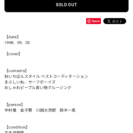
SOLD OUT
Save
【date】
1998．09．03
【cover】
【contents】
秋いちばんスタイル ベストコーディネーション
まぶしいね、サーフボーイズ
おしゃれピープル買い物クルージング
【person】
中村竜 金子賢 川岡大次郎 鈴木一真
【condition】
古本並程度