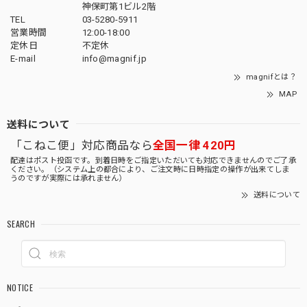
神保町第1ビル2階
TEL
03-5280-5911
営業時間
12:00-18:00
定休日
不定休
E-mail
info@magnif.jp
magnifとは？
MAP
送料について
「こねこ便」対応商品なら
全国一律 420円
配達はポスト投函です。到着日時をご指定いただいても対応できませんのでご了承
ください。（システム上の都合により、ご注文時に日時指定の操作が出来てしま
うのですが実際には承れません）
送料について
SEARCH
NOTICE