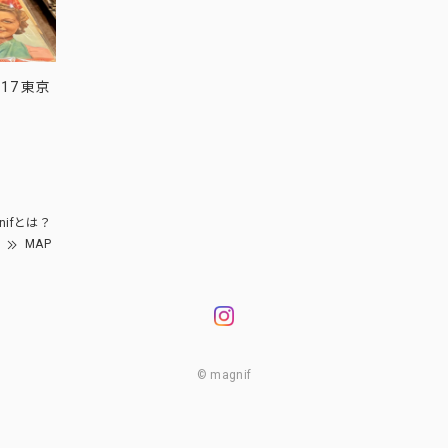
17 東京
nifとは？
MAP
© magnif