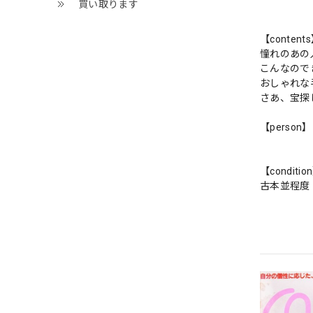
買い取ります
【content
憧れのあの
こんなので
おしゃれな
さあ、宝探
【person】
【conditio
古本並程度