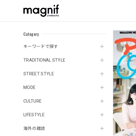
Category
キーワードで探す
TRADITIONAL STYLE
STREET STYLE
MODE
CULTURE
LIFESTYLE
海外の雑誌