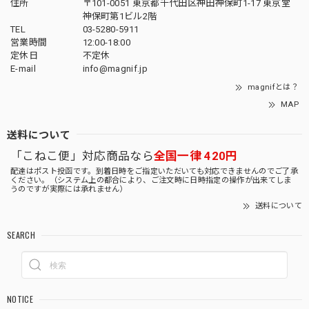
住所
〒101-0051 東京都千代田区神田神保町1-17 東京堂
神保町第1ビル2階
TEL
03-5280-5911
営業時間
12:00-18:00
定休日
不定休
E-mail
info@magnif.jp
magnifとは？
MAP
送料について
「こねこ便」対応商品なら
全国一律 420円
配達はポスト投函です。到着日時をご指定いただいても対応できませんのでご了承
ください。（システム上の都合により、ご注文時に日時指定の操作が出来てしま
うのですが実際には承れません）
送料について
SEARCH
NOTICE