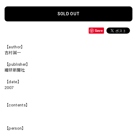
SOLD OUT
Save
【author】
吉村誠一
【publisher】
繊研新聞社
【date】
2007
【contents】
【person】