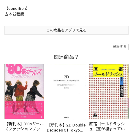
【condition】
古本並程度
この商品をアプリで見る
通報する
関連商品？
【新刊本】'80sガール
原宿ゴールドラッシ
【新刊本】2D Double
ズファッションブッ
ュ（宝が埋まってい
Decades Of Tokyo