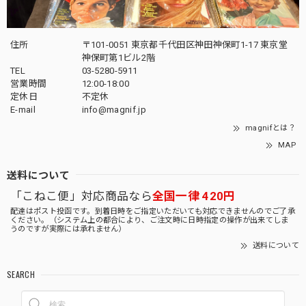
住所
〒101-0051 東京都千代田区神田神保町1-17 東京堂
神保町第1ビル2階
TEL
03-5280-5911
営業時間
12:00-18:00
定休日
不定休
E-mail
info@magnif.jp
magnifとは？
MAP
送料について
「こねこ便」対応商品なら
全国一律 420円
配達はポスト投函です。到着日時をご指定いただいても対応できませんのでご了承
ください。（システム上の都合により、ご注文時に日時指定の操作が出来てしま
うのですが実際には承れません）
送料について
SEARCH