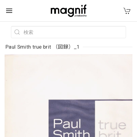
Paul Smith true brit （図録）_1