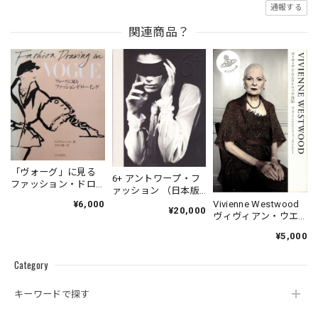
通報する
関連商品？
「ヴォーグ」に見る
6+ アントワープ・フ
ファッション・ドロ
ァッション （日本版
ーイング
図録）
Vivienne Westwood
¥6,000
¥20,000
ヴィヴィアン・ウエ
ストウッド自伝
¥5,000
Category
キーワードで探す