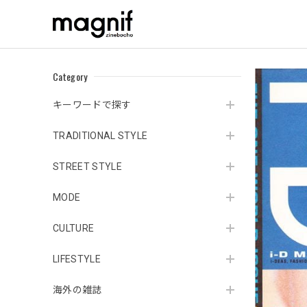
Category
キーワードで探す
TRADITIONAL STYLE
STREET STYLE
MODE
CULTURE
LIFESTYLE
海外の雑誌