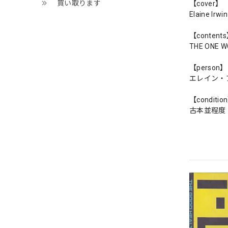
買い取ります
【cover】
Elaine Irwi
【content
THE ONE W
【person】
エレイン・
【conditio
古本並程度