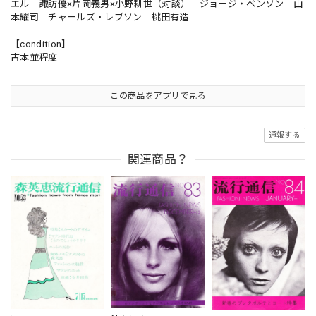
エル 諏訪優×片岡義男×小野耕世（対談） ジョージ・ベンソン 山
本耀司 チャールズ・レブソン 桃田有造
【condition】
古本並程度
この商品をアプリで見る
通報する
関連商品？