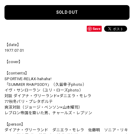
SOLD OUT
Save
【date】
1977.07.01
【cover】
【contents】
SPORTIVE-RELAX-hahaha!
「SUMMER RHAPSODY」（久留幸子photo）
イヴ・サンローラン（ユリ・ローズphoto）
対談 ダイアナ・ヴリーランド×ダニエラ・モレラ
77秋冬パリ・プレタポルテ
爽涼対談（ジョージ・ベンソン×山本耀司）
レブロン帝国を築いた男、チャールズ・レブソン
【person】
ダイアナ・ヴリーランド ダニエラ・モレラ 佐藤明 ソニア・リキ