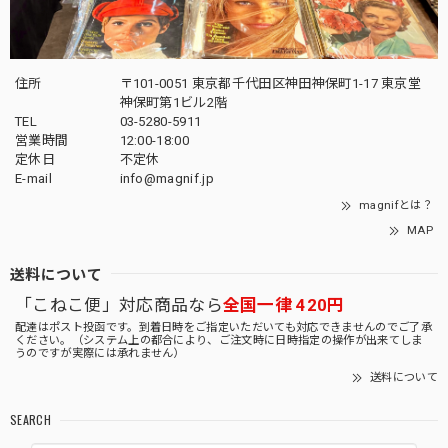
住所
〒101-0051 東京都千代田区神田神保町1-17 東京堂
神保町第1ビル2階
TEL
03-5280-5911
営業時間
12:00-18:00
定休日
不定休
E-mail
info@magnif.jp
magnifとは？
MAP
送料について
「こねこ便」対応商品なら
全国一律 420円
配達はポスト投函です。到着日時をご指定いただいても対応できませんのでご了承
ください。（システム上の都合により、ご注文時に日時指定の操作が出来てしま
うのですが実際には承れません）
送料について
SEARCH