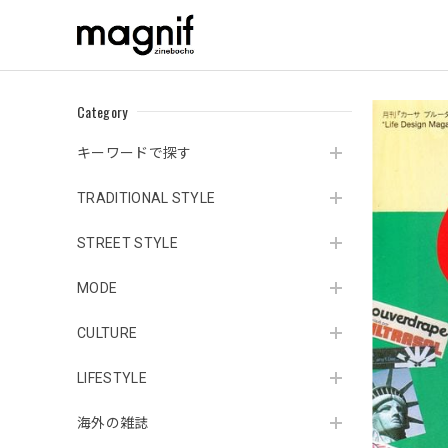
Category
キーワードで探す
TRADITIONAL STYLE
STREET STYLE
MODE
CULTURE
LIFESTYLE
海外の雑誌