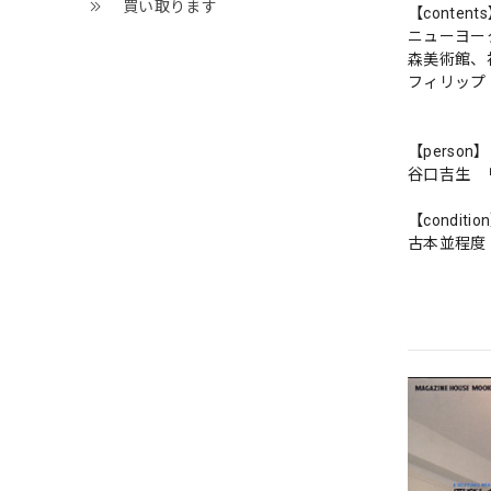
買い取ります
【content
ニューヨー
森美術館、
フィリップ・
【person】
谷口吉生 
【conditio
古本並程度