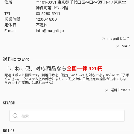
住所
〒101-0051 東京都千代田区神田神保町1-17 東京堂
神保町第1ビル2階
TEL
03-5280-5911
営業時間
12:00-18:00
定休日
不定休
E-mail
info@magnif.jp
magnifとは？
MAP
送料について
「こねこ便」対応商品なら
全国一律 420円
配達はポスト投函です。到着日時をご指定いただいても対応できませんのでご了承
ください。（システム上の都合により、ご注文時に日時指定の操作が出来てしま
うのですが実際には承れません）
送料について
SEARCH
NOTICE