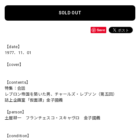
SOLD OUT
Save
【date】
1977．11．01
【cover】
【contents】
特集：会話
レブロン帝国を築いた男、チャールズ・レブソン（第五回）
誌上企画室「仮面讃」金子國義
【person】
土屋耕一 フランチェスコ・スキャヴロ 金子國義
【condition】