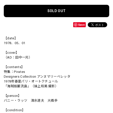
SOLD OUT
Save
【date】
1978．05．01
【cover】
（AD：田中一光）
【contents】
特集：Pirates
Designers Collection アンヌマリーベレッタ
1978年春夏パリ・オートクチュール
「海賊版巌流島」（操上和美 撮影）
【person】
バニー・ラッツ 清水達夫 大橋歩
【condition】