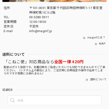
住所
〒101-0051 東京都千代田区神田神保町1-17 東京堂
神保町第1ビル2階
TEL
03-5280-5911
営業時間
12:00-18:00
定休日
不定休
E-mail
info@magnif.jp
magnifとは？
MAP
送料について
「こねこ便」対応商品なら
全国一律 420円
配達はポスト投函です。到着日時をご指定いただいても対応できませんのでご了承
ください。（システム上の都合により、ご注文時に日時指定の操作が出来てしま
うのですが実際には承れません）
送料について
SEARCH