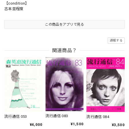
【condition】
古本並程度
この商品をアプリで見る
通報する
関連商品？
流行通信 083
流行通信 053
流行通信 084
¥1,500
¥4,000
¥3,500