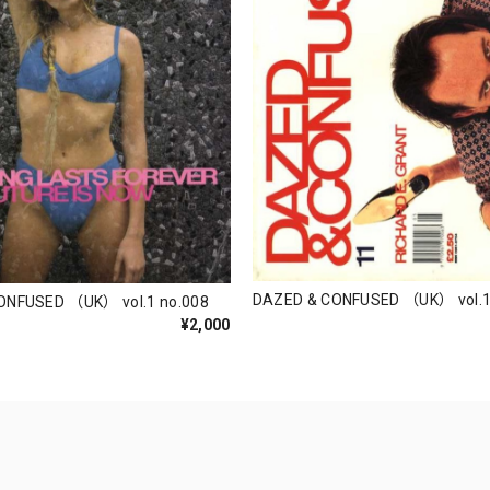
DAZED & CONFUSED （UK） vol.1
ONFUSED （UK） vol.1 no.008
¥2,000