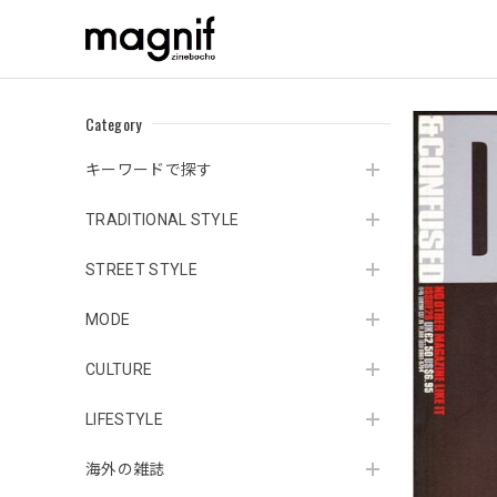
Category
キーワードで探す
TRADITIONAL STYLE
STREET STYLE
MODE
CULTURE
LIFESTYLE
海外の雑誌