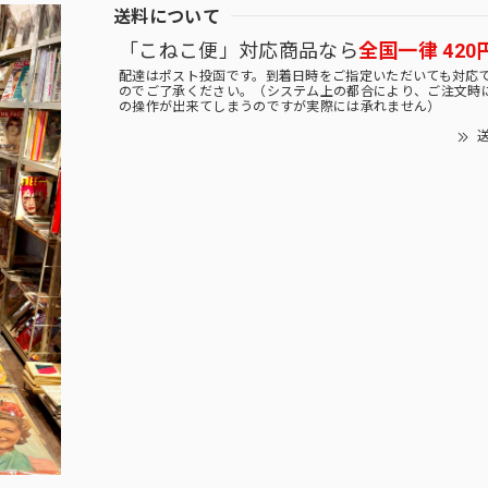
送料について
「こねこ便」対応商品なら
全国一律 420
配達はポスト投函です。到着日時をご指定いただいても対応
のでご了承ください。（システム上の都合により、ご注文時
の操作が出来てしまうのですが実際には承れません）
送