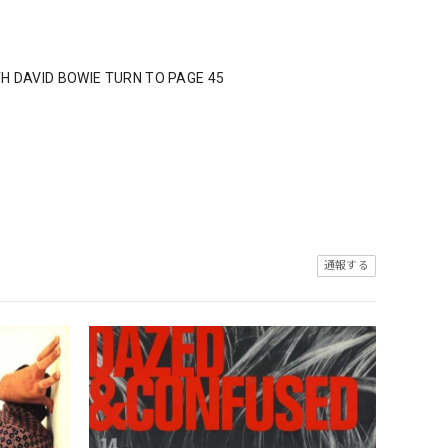
H DAVID BOWIE TURN TO PAGE 45
通報する