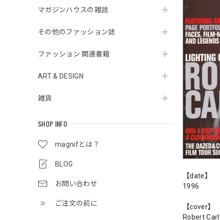
マガジンハウスの雑誌
その他のファッション誌
ファッション 関連書籍
ART & DESIGN
雑貨
SHOP INFO
magnifとは？
BLOG
【date】
お問い合わせ
1996
ご注文の前に
【cover】
Robert Carl