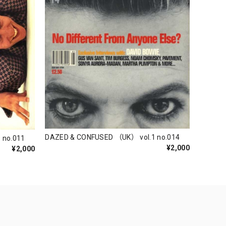
DAZED & CONFUSED （UK） vol.1 no.014
 no.011
¥2,000
¥2,000