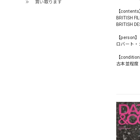
買い取ります
【content
BRITISH FI
BRITISH D
【person】
ロバート・
【conditio
古本並程度