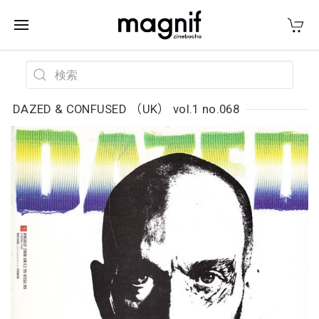
DAZED & CONFUSED （UK） vol.1 no.068