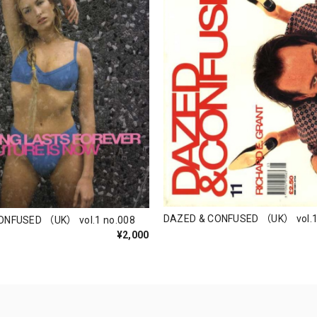
DAZED & CONFUSED （UK） vol.1
ONFUSED （UK） vol.1 no.008
¥2,000