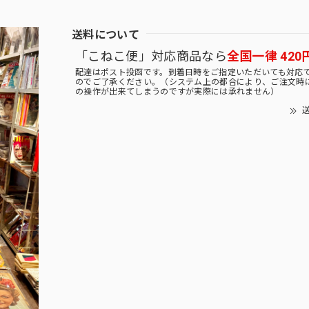
送料について
「こねこ便」対応商品なら
全国一律 420
配達はポスト投函です。到着日時をご指定いただいても対応
のでご了承ください。（システム上の都合により、ご注文時
の操作が出来てしまうのですが実際には承れません）
送