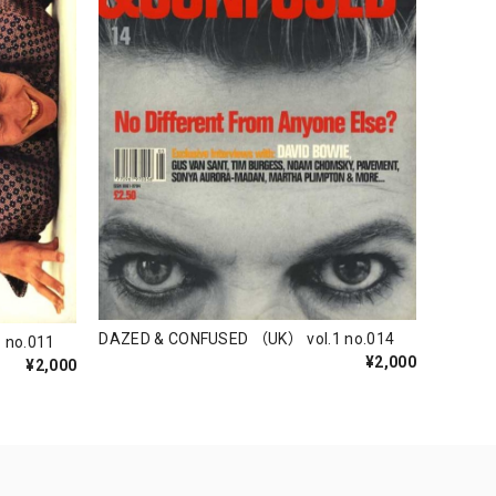
DAZED & CONFUSED （UK） vol.1 no.014
 no.011
¥2,000
¥2,000