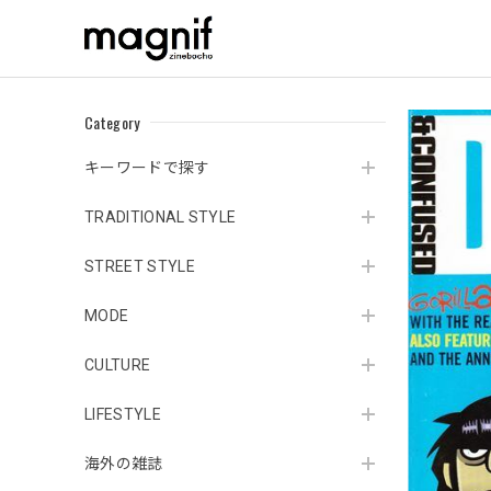
Category
キーワードで探す
TRADITIONAL STYLE
STREET STYLE
MODE
CULTURE
LIFESTYLE
海外の雑誌