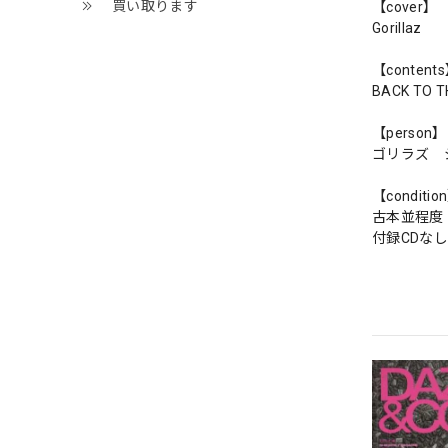
買い取ります
【cover】
Gorillaz
【content
BACK TO T
【person】
ゴリラズ 
【conditio
古本並程度
付録CDなし