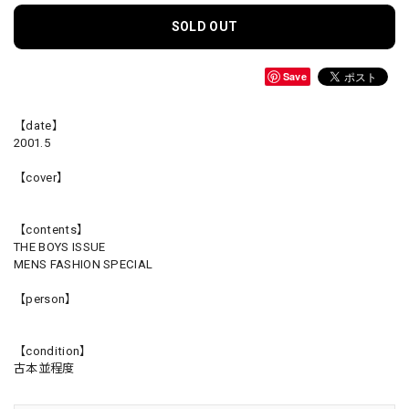
SOLD OUT
Save
【date】
2001.5
【cover】
【contents】
THE BOYS ISSUE
MENS FASHION SPECIAL
【person】
【condition】
古本並程度