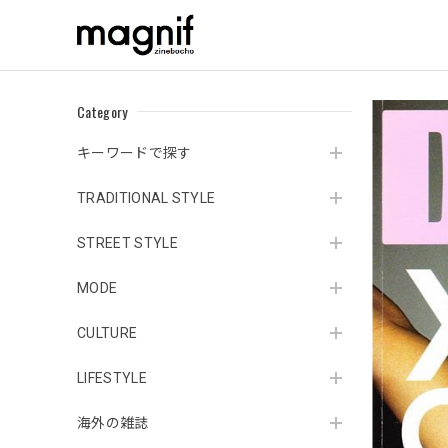
Category
キーワードで探す
TRADITIONAL STYLE
STREET STYLE
MODE
CULTURE
LIFESTYLE
海外の雑誌