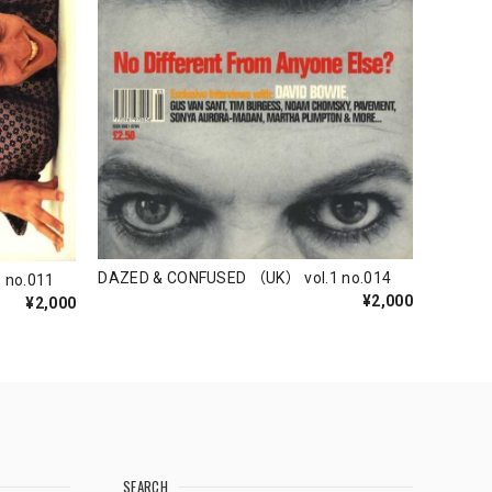
DAZED & CONFUSED （UK） vol.1 no.014
 no.011
¥2,000
¥2,000
SEARCH