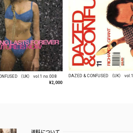
DAZED & CONFUSED （UK） vol.1
ONFUSED （UK） vol.1 no.008
¥2,000
送料について