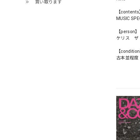
買い取ります
【content
MUSIC SPEC
【person】
ケリス ザ
【conditio
古本並程度