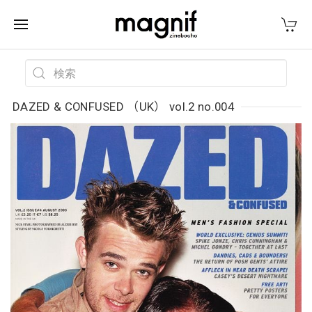
DAZED & CONFUSED （UK） vol.2 no.004