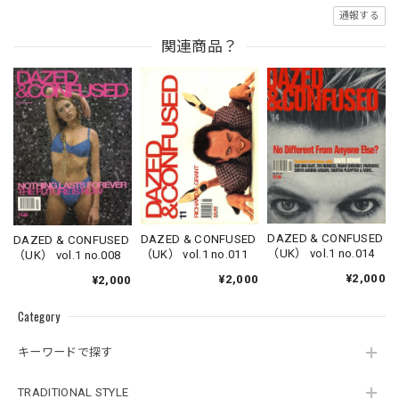
通報する
関連商品？
DAZED & CONFUSED
DAZED & CONFUSED
DAZED & CONFUSED
（UK） vol.1 no.014
（UK） vol.1 no.011
（UK） vol.1 no.008
¥2,000
¥2,000
¥2,000
Category
キーワードで探す
TRADITIONAL STYLE