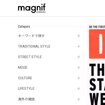
Category
キーワードで探す
TRADITIONAL STYLE
STREET STYLE
MODE
CULTURE
LIFESTYLE
海外の雑誌