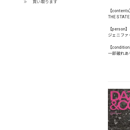
買い取ります
【content
THE STATE W
【person】
ジェニファ
【conditio
一部破れあ