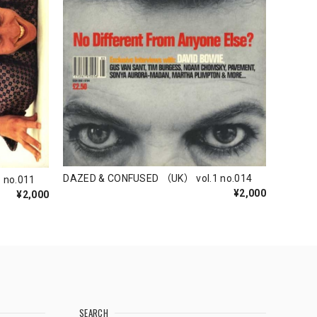
DAZED & CONFUSED （UK） vol.1 no.014
 no.011
¥2,000
¥2,000
SEARCH