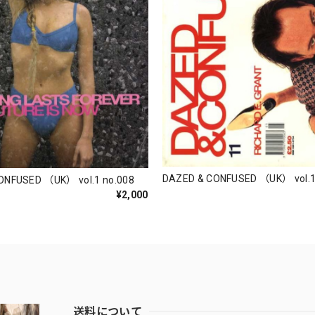
DAZED & CONFUSED （UK） vol.1
ONFUSED （UK） vol.1 no.008
¥2,000
送料について