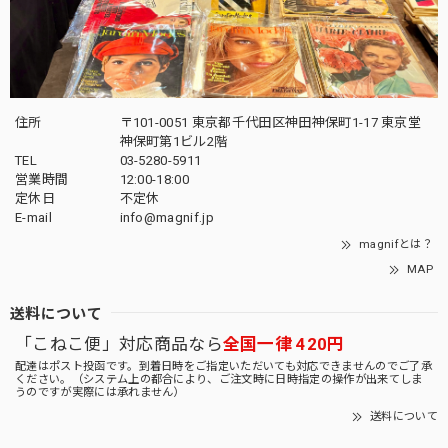
住所
〒101-0051 東京都千代田区神田神保町1-17 東京堂
神保町第1ビル2階
TEL
03-5280-5911
営業時間
12:00-18:00
定休日
不定休
E-mail
info@magnif.jp
magnifとは？
MAP
送料について
「こねこ便」対応商品なら
全国一律 420円
配達はポスト投函です。到着日時をご指定いただいても対応できませんのでご了承
ください。（システム上の都合により、ご注文時に日時指定の操作が出来てしま
うのですが実際には承れません）
送料について