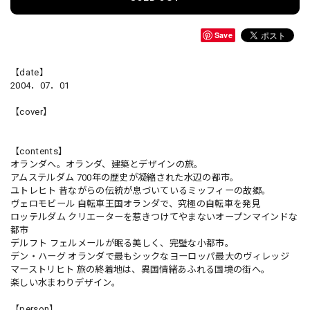
Save
【date】
2004．07．01
【cover】
【contents】
オランダへ。オランダ、建築とデザインの旅。
アムステルダム 700年の歴史が凝縮された水辺の都市。
ユトレヒト 昔ながらの伝統が息づいているミッフィーの故郷。
ヴェロモビール 自転車王国オランダで、究極の自転車を発見
ロッテルダム クリエーターを惹きつけてやまないオープンマインドな
都市
デルフト フェルメールが眠る美しく、完璧な小都市。
デン・ハーグ オランダで最もシックなヨーロッパ最大のヴィレッジ
マーストリヒト 旅の終着地は、異国情緒あふれる国境の街へ。
楽しい水まわりデザイン。
【person】