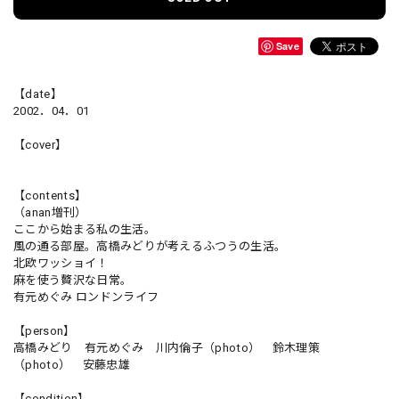
Save
【date】
2002．04．01
【cover】
【contents】
（anan増刊）
ここから始まる私の生活。
風の通る部屋。高橋みどりが考えるふつうの生活。
北欧ワッショイ！
麻を使う贅沢な日常。
有元めぐみ ロンドンライフ
【person】
高橋みどり 有元めぐみ 川内倫子（photo） 鈴木理策
（photo） 安藤忠雄
【condition】