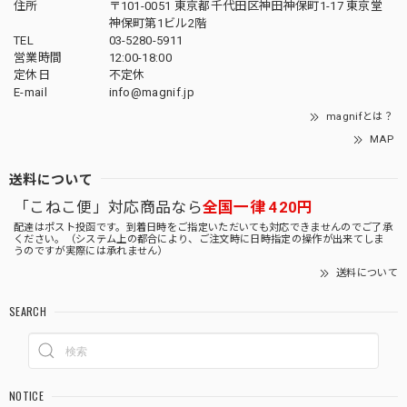
住所
〒101-0051 東京都千代田区神田神保町1-17 東京堂
神保町第1ビル2階
TEL
03-5280-5911
営業時間
12:00-18:00
定休日
不定休
E-mail
info@magnif.jp
magnifとは？
MAP
送料について
「こねこ便」対応商品なら
全国一律 420円
配達はポスト投函です。到着日時をご指定いただいても対応できませんのでご了承
ください。（システム上の都合により、ご注文時に日時指定の操作が出来てしま
うのですが実際には承れません）
送料について
SEARCH
NOTICE