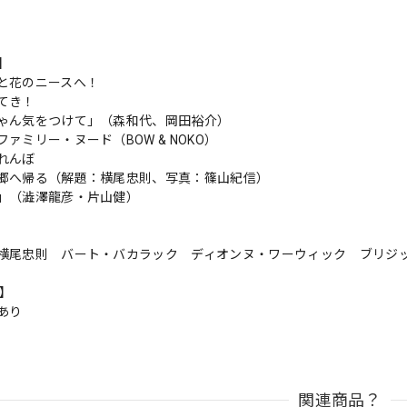
s】
と花のニースへ！
てき！
ゃん気をつけて」（森和代、岡田裕介）
ァミリー・ヌード（BOW & NOKO）
れんぼ
郷へ帰る（解題：横尾忠則、写真：篠山紀信）
」（澁澤龍彦・片山健）
横尾忠則 バート・バカラック ディオンヌ・ワーウィック ブリジ
n】
あり
関連商品？