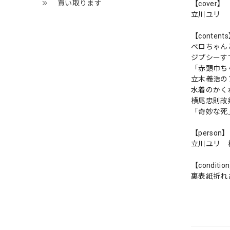
買い取ります
【cover】
立川ユリ
【content
ベロちゃん
ジプシーす
「赤頭巾ち
立木義浩のフ
水着のかく
横尾忠則故
「奇妙な死
【person】
立川ユリ 
【conditio
裏表紙折れ