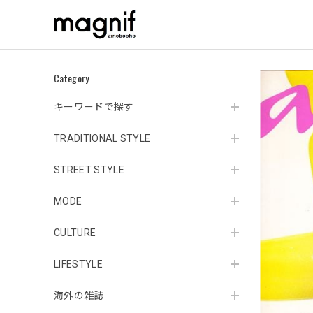
Category
キーワードで探す
TRADITIONAL STYLE
STREET STYLE
MODE
CULTURE
LIFESTYLE
海外の雑誌