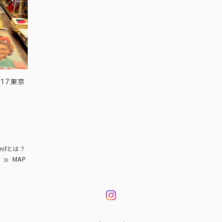
17 東京
nifとは？
MAP