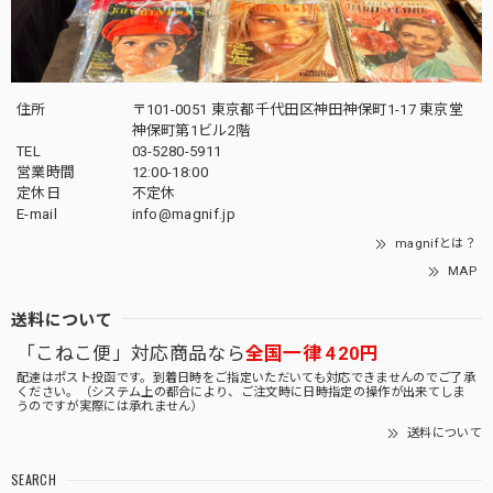
住所
〒101-0051 東京都千代田区神田神保町1-17 東京堂
神保町第1ビル2階
TEL
03-5280-5911
営業時間
12:00-18:00
定休日
不定休
E-mail
info@magnif.jp
magnifとは？
MAP
送料について
「こねこ便」対応商品なら
全国一律 420円
配達はポスト投函です。到着日時をご指定いただいても対応できませんのでご了承
ください。（システム上の都合により、ご注文時に日時指定の操作が出来てしま
うのですが実際には承れません）
送料について
SEARCH