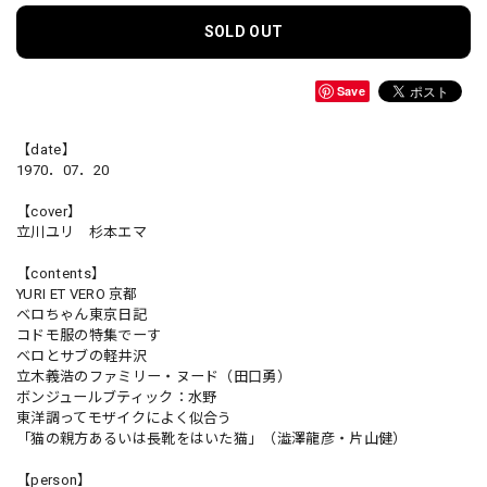
SOLD OUT
Save
【date】
1970．07．20
【cover】
立川ユリ 杉本エマ
【contents】
YURI ET VERO 京都
ベロちゃん東京日記
コドモ服の特集でーす
ベロとサブの軽井沢
立木義浩のファミリー・ヌード（田口勇）
ボンジュールブティック：水野
東洋調ってモザイクによく似合う
「猫の親方あるいは長靴をはいた猫」（澁澤龍彦・片山健）
【person】