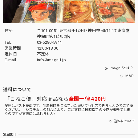
住所
〒101-0051 東京都千代田区神田神保町1-17 東京堂
神保町第1ビル2階
TEL
03-5280-5911
営業時間
12:00-18:00
定休日
不定休
E-mail
info@magnif.jp
magnifとは？
MAP
送料について
「こねこ便」対応商品なら
全国一律 420円
配達はポスト投函です。到着日時をご指定いただいても対応できませんのでご了承
ください。（システム上の都合により、ご注文時に日時指定の操作が出来てしま
うのですが実際には承れません）
送料について
SEARCH