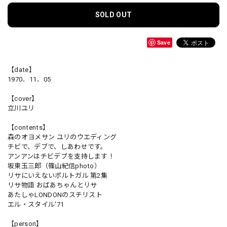
SOLD OUT
Save
【date】
1970．11．05
【cover】
立川ユリ
【contents】
森のオヨメサン ユリのウエディング
チビで、デブで、しあわせです。
アンアンはチビデブを支持します！
坂東玉三郎（篠山紀信photo）
リサにいえないポルトガル 第2集
リサ物語 おばあちゃんとリサ
あたしゃLONDONのスチリスト
エル・スタイル'71
【person】