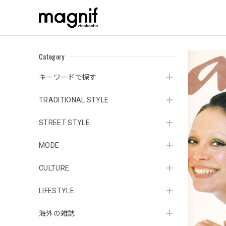
Category
キーワードで探す
TRADITIONAL STYLE
STREET STYLE
MODE
CULTURE
LIFESTYLE
海外の雑誌