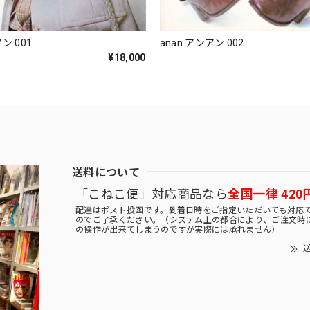
ン 001
anan アンアン 002
¥18,000
送料について
「こねこ便」対応商品なら
全国一律 420
配達はポスト投函です。到着日時をご指定いただいても対応
のでご了承ください。（システム上の都合により、ご注文時
の操作が出来てしまうのですが実際には承れません）
送