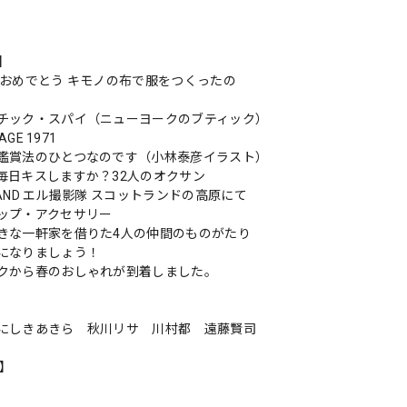
s】
 おめでとう キモノの布で服をつくったの
チック・スパイ（ニューヨークのブティック）
AGE 1971
鑑賞法のひとつなのです（小林泰彦イラスト）
毎日キスしますか？32人のオクサン
GHLAND エル撮影隊 スコットランドの高原にて
ップ・アクセサリー
きな一軒家を借りた4人の仲間のものがたり
になりましょう！
クから春のおしゃれが到着しました。
にしきあきら 秋川リサ 川村都 遠藤賢司
n】