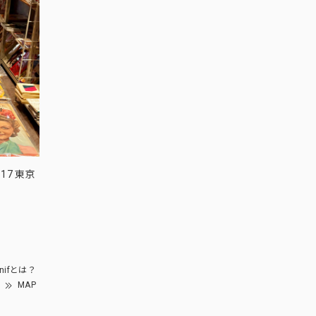
17 東京
nifとは？
MAP