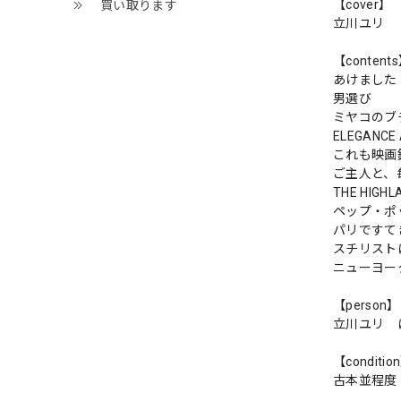
【cover】
買い取ります
立川ユリ
【content
あけました
男選び
ミヤコのブ
ELEGANCE 
これも映画
ご主人と、
THE HI
ペップ・ポ
パリですて
スチリスト
ニューヨー
【person】
立川ユリ 
【conditio
古本並程度