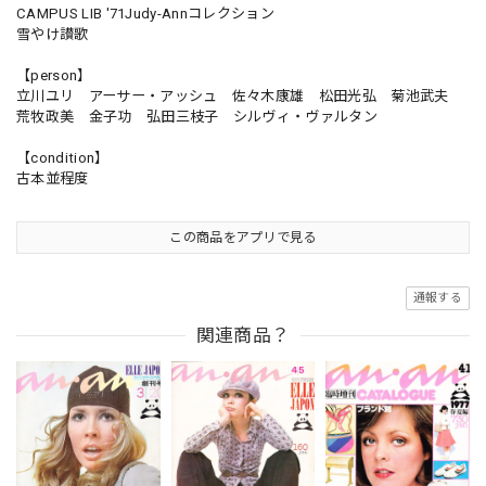
CAMPUS LIB '71Judy-Annコレクション
雪やけ讃歌
【person】
立川ユリ アーサー・アッシュ 佐々木康雄 松田光弘 菊池武夫
荒牧政美 金子功 弘田三枝子 シルヴィ・ヴァルタン
【condition】
古本並程度
この商品をアプリで見る
通報する
関連商品？