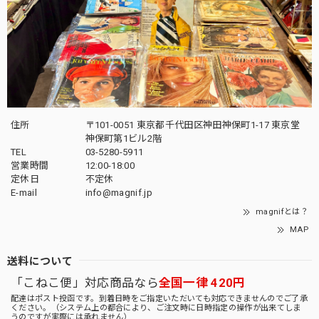
住所
〒101-0051 東京都千代田区神田神保町1-17 東京堂
神保町第1ビル2階
TEL
03-5280-5911
営業時間
12:00-18:00
定休日
不定休
E-mail
info@magnif.jp
magnifとは？
MAP
送料について
「こねこ便」対応商品なら
全国一律 420円
配達はポスト投函です。到着日時をご指定いただいても対応できませんのでご了承
ください。（システム上の都合により、ご注文時に日時指定の操作が出来てしま
うのですが実際には承れません）