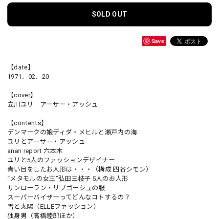
SOLD OUT
Save
【date】
1971．02．20
【cover】
立川ユリ アーサー・アッシュ
【contents】
デンマークの娘ディダ・メヒルと瀬戸内の海
ユリとアーサー・アッシュ
anan report 六本木
ユリと5人のファッションデザイナー
青い目をしたお人形は・・・（構成 四谷シモン）
“メタモルの女王”弘田三枝子 5人のお人形
サンローラン・リブゴーシュの服
スーパーバイザーってどんなコトするの？
雪と太陽（ELLEファッション）
独身男（高橋睦郎ほか）