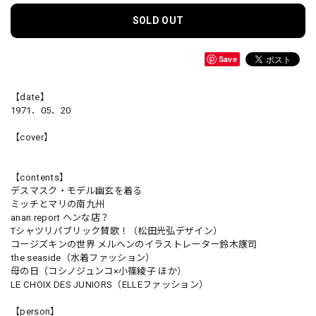
SOLD OUT
Save
【date】
1971．05．20
【cover】
【contents】
デスマスク・モデル幽玄を着る
ミッチとマリの南九州
anan report ヘンな店？
Tシャツリパブリック賛歌！（松田光弘デザイン）
コージズキンの世界 メルヘンのイラストレーター鈴木康司
the seaside（水着ファッション）
母の日（コシノジュンコ×小篠綾子 ほか）
LE CHOIX DES JUNIORS（ELLEファッション）
【person】