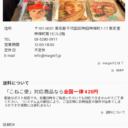
住所
〒101-0051 東京都千代田区神田神保町1-17 東京堂
神保町第1ビル2階
TEL
03-5280-5911
営業時間
12:00-18:00
定休日
不定休
E-mail
info@magnif.jp
magnifとは？
MAP
送料について
「こねこ便」対応商品なら
全国一律 420円
配達はポスト投函です。到着日時をご指定いただいても対応できませんのでご了承
ください。（システム上の都合により、ご注文時に日時指定の操作が出来てしま
うのですが実際には承れません）
送料について
SEARCH