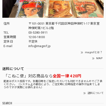
住所
〒101-0051 東京都千代田区神田神保町1-17 東京堂
神保町第1ビル2階
TEL
03-5280-5911
営業時間
12:00-18:00
定休日
不定休
E-mail
info@magnif.jp
magnifとは？
MAP
送料について
「こねこ便」対応商品なら
全国一律 420円
配達はポスト投函です。到着日時をご指定いただいても対応できませんのでご了承
ください。（システム上の都合により、ご注文時に日時指定の操作が出来てしま
うのですが実際には承れません）
送料について
SEARCH