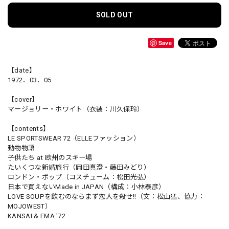
SOLD OUT
Save
【date】
1972．03．05
【cover】
マージョリー・ホワイト（衣装：川久保玲）
【contents】
LE SPORTSWEAR 72（ELLEファッション）
動物物語
子供たち at 欧州のスキー場
たいくつな新婚旅行（岡田真澄・藤田みどり）
ロンドン・ポップ（コスチューム：松田光弘）
日本で買えないMade in JAPAN（構成：小林泰彦）
LOVE SOUPを飲むのならまず恋人を殺せ!!（文：松山猛、協力：
MOJOWEST）
KANSAI & EMA '72