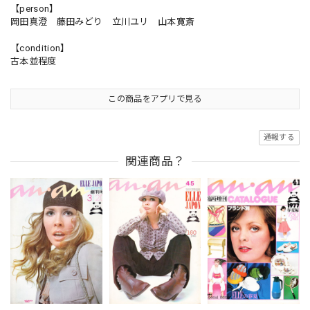
【person】
岡田真澄 藤田みどり 立川ユリ 山本寛斎
【condition】
古本並程度
この商品をアプリで見る
通報する
関連商品？