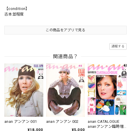
【condition】
古本並程度
この商品をアプリで見る
通報する
関連商品？
anan アンアン 001
anan アンアン 002
anan CATALOGUE
ananアンアン臨時増
¥18,000
¥5,000