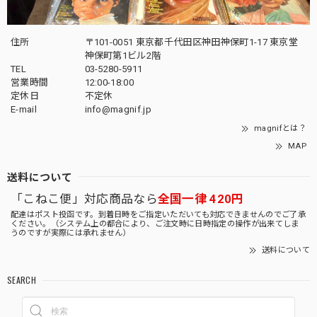
住所
〒101-0051 東京都千代田区神田神保町1-17 東京堂
神保町第1ビル2階
TEL
03-5280-5911
営業時間
12:00-18:00
定休日
不定休
E-mail
info@magnif.jp
magnifとは？
MAP
送料について
「こねこ便」対応商品なら
全国一律 420円
配達はポスト投函です。到着日時をご指定いただいても対応できませんのでご了承
ください。（システム上の都合により、ご注文時に日時指定の操作が出来てしま
うのですが実際には承れません）
送料について
SEARCH