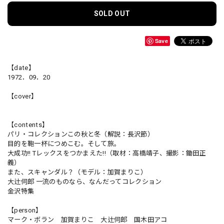
SOLD OUT
Save
【date】
1972．09．20
【cover】
【contents】
パリ・コレクションこの秋と冬（解説：長沢節）
目的を鞄一杯につめこむ。そして旅。
大成功!! Tレックスをつかまえた!!（取材：高橋靖子、撮影：鋤田正
義）
また、スキャンダル？（モデル：加賀まりこ）
大辻伺郎 一流のものなら、なんだってコレクション
金沢特集
【person】
マーク・ボラン 加賀まりこ 大辻伺郎 国木田アコ