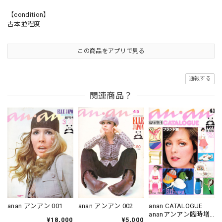
【condition】
古本並程度
この商品をアプリで見る
通報する
関連商品？
anan アンアン 001
anan アンアン 002
anan CATALOGUE
ananアンアン臨時増
¥18,000
¥5,000