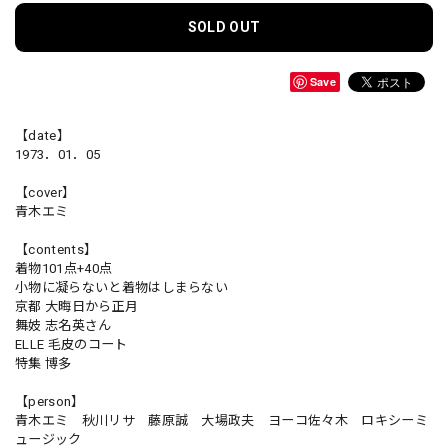
SOLD OUT
Save
【date】
1973．01．05
【cover】
青木エミ
【contents】
着物101点+40点
小物に凝らないと着物はしまらない
京都 大晦日から正月
舞妓 志名英さん
ELLE 毛皮のコート
特集 博多
【person】
青木エミ 秋川リサ 藤原誠 大場政夫 ヨーコ佐々木 ロキシーミ
ュージック