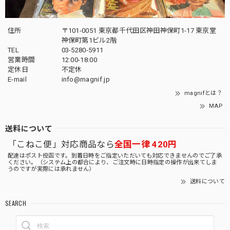
住所
〒101-0051 東京都千代田区神田神保町1-17 東京堂
神保町第1ビル2階
TEL
03-5280-5911
営業時間
12:00-18:00
定休日
不定休
E-mail
info@magnif.jp
magnifとは？
MAP
送料について
「こねこ便」対応商品なら
全国一律 420円
配達はポスト投函です。到着日時をご指定いただいても対応できませんのでご了承
ください。（システム上の都合により、ご注文時に日時指定の操作が出来てしま
うのですが実際には承れません）
送料について
SEARCH