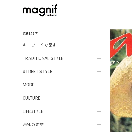
Category
キーワードで探す
TRADITIONAL STYLE
STREET STYLE
MODE
CULTURE
LIFESTYLE
海外の雑誌