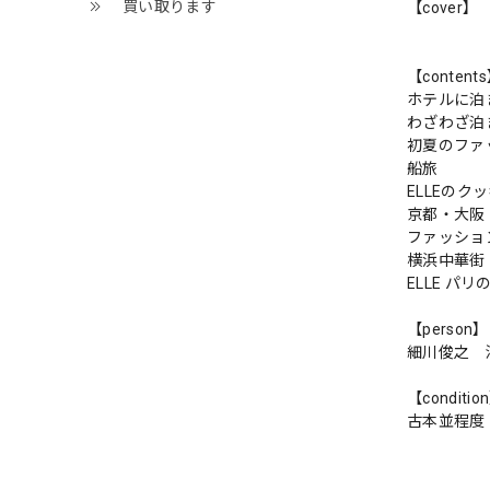
買い取ります
【cover】
【content
ホテルに泊
わざわざ泊
初夏のファ
船旅
ELLEのク
京都・大阪
ファッショ
横浜中華街
ELLE パ
【person】
細川俊之 
【conditio
古本並程度