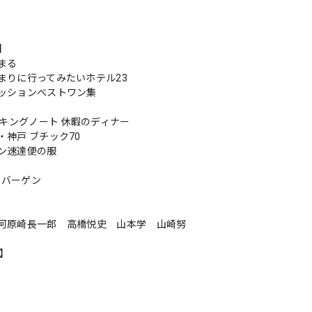
s】
まる
まりに行ってみたいホテル23
ッションベストワン集
ッキングノート 休暇のディナー
・神戸 ブチック70
ン速達便の服
リのバーゲン
河原崎長一郎 高橋悦史 山本学 山崎努
n】