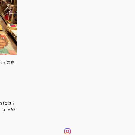
17 東京
nifとは？
MAP