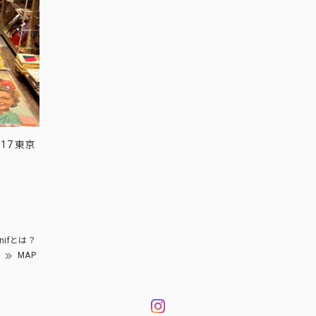
17 東京
nifとは？
MAP