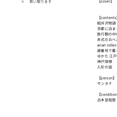
【cover】
買い取ります
【content
軽井沢物
京都に泊ま
旅行鞄の中
本式のおべ
anan collec
避暑地で着
ゆかた 江
神戸探検
人形の話
【person】
サンタナ
【conditio
古本並程度