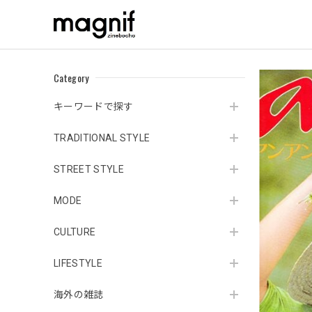
Category
キーワードで探す
TRADITIONAL STYLE
STREET STYLE
MODE
CULTURE
LIFESTYLE
海外の雑誌