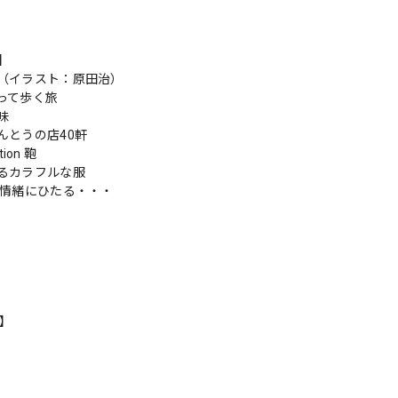
s】
語（イラスト：原田治）
って歩く旅
味
んとうの店40軒
tion 鞄
るカラフルな服
戸情緒にひたる・・・
n】