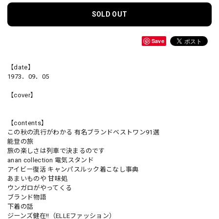
SOLD OUT
Save
【date】
1973．09．05
【cover】
【contents】
この秋の流行がわかる 有名ブランドベストワン91選
能登の旅
旅の楽しさは列車で決まるのです
anan collection 電気スタンド
アイビー復活 キャンパスルック着こなし事典
あまいものや 甘味処
ウンガロがやってくる
ブランド物語
下着の話
ジーンズ健在!!（ELLEファッション）