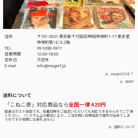
住所
〒101-0051 東京都千代田区神田神保町1-17 東京堂
神保町第1ビル2階
TEL
03-5280-5911
営業時間
12:00-18:00
定休日
不定休
E-mail
info@magnif.jp
magnifとは？
MAP
送料について
「こねこ便」対応商品なら
全国一律 420円
配達はポスト投函です。到着日時をご指定いただいても対応できませんのでご了承
ください。（システム上の都合により、ご注文時に日時指定の操作が出来てしま
うのですが実際には承れません）
送料について