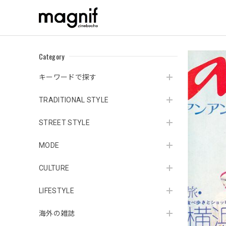
Category
キーワードで探す
TRADITIONAL STYLE
STREET STYLE
MODE
CULTURE
LIFESTYLE
海外の雑誌