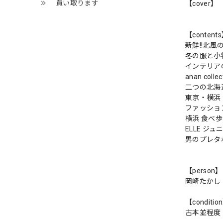
買い取ります
【cover】
【content
新鮮!!北
冬の服と小
インテリア
anan col
二つの北海
東京・横浜
ファッショ
横浜 食べ
ELLE ジ
男のプレタ
【person】
岡崎たかし
【conditio
古本並程度