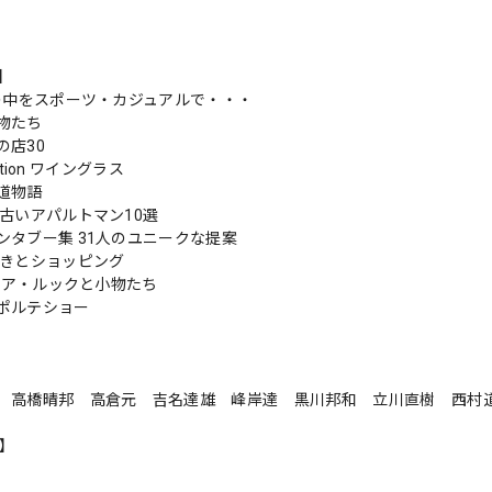
s】
風の中をスポーツ・カジュアルで・・・
物たち
の店30
lection ワイングラス
道物語
 古いアパルトマン10選
ンタブー集 31人のユニークな提案
歩きとショッピング
ュニア・ルックと小物たち
ポルテショー
 高橋晴邦 高倉元 吉名達雄 峰岸達 黒川邦和 立川直樹 西村
n】