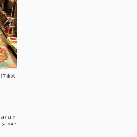
17 東京
nifとは？
MAP