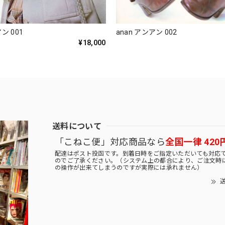
ン 001
anan アンアン 002
¥18,000
送料について
「こねこ便」対応商品なら
全国一律 420
配達はポスト投函です。到着日時をご指定いただいても対応
のでご了承ください。（システム上の都合により、ご注文時
の操作が出来てしまうのですが実際には承れません）
送