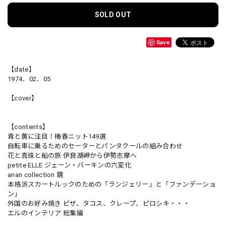
SOLD OUT
Save
【date】
1974．02．05
【cover】
【contents】
青と黄に注目！梅春ニット149選
自転車に乗るためのセーターとパンタクールの組み合わせ
花と真珠と船の旅 伊良湖岬から伊勢志摩へ
petite ELLE ジェーン・バーキンの六変化
anan collection 鏡
本格派スカートルックのための「ランジェリー」と「ファンデーショ
ン」
外国のお好み焼き ピザ、タコス、クレープ、ピロシキ・・・
エルのインテリア 総集編