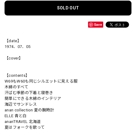
SOLD OUT
Save
【date】
1974．07．05
【cover】
【contents】
W69もW60も同じシルエットに見える服
木綿のすべて
汗ばむ季節の下着と寝巻き
簡単にできる木綿のインテリア
海辺でサンドレス
anan collection 夏の腕時計
ELLE 青と白
ananTRAVEL 北海道
夏はフォークを歌って