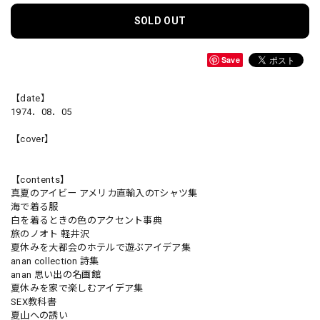
SOLD OUT
Save
【date】
1974．08．05
【cover】
【contents】
真夏のアイビー アメリカ直輸入のTシャツ集
海で着る服
白を着るときの色のアクセント事典
旅のノオト 軽井沢
夏休みを大都会のホテルで遊ぶアイデア集
anan collection 詩集
anan 思い出の名画館
夏休みを家で楽しむアイデア集
SEX教科書
夏山への誘い