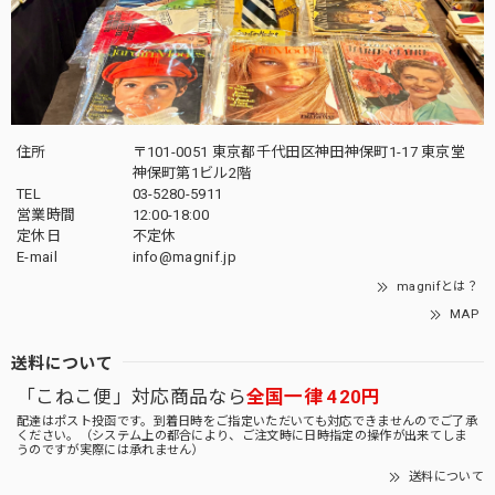
住所
〒101-0051 東京都千代田区神田神保町1-17 東京堂
神保町第1ビル2階
TEL
03-5280-5911
営業時間
12:00-18:00
定休日
不定休
E-mail
info@magnif.jp
magnifとは？
MAP
送料について
「こねこ便」対応商品なら
全国一律 420円
配達はポスト投函です。到着日時をご指定いただいても対応できませんのでご了承
ください。（システム上の都合により、ご注文時に日時指定の操作が出来てしま
うのですが実際には承れません）
送料について