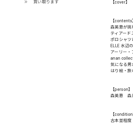
買い取ります
【cover】
【content
森英恵が挑
ティアード
ポロシャツ
ELLE 水辺
アーリー・
anan coll
気になる男
はり絵・旅
【person】
森英恵 森
【conditio
古本並程度