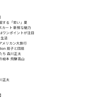
s】
戦する「若い」夏
スカート 新鮮な魅力
はワンポイントが注目
の生活
アメリカン大旅行
ection 扇子と団扇
たち 森川正太
の絵本 飛騨高山
川正太
n】