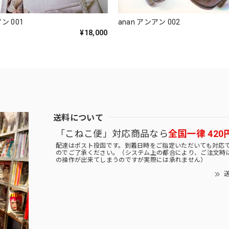
ン 001
anan アンアン 002
¥18,000
送料について
「こねこ便」対応商品なら
全国一律 420
配達はポスト投函です。到着日時をご指定いただいても対応
のでご了承ください。（システム上の都合により、ご注文時
の操作が出来てしまうのですが実際には承れません）
送