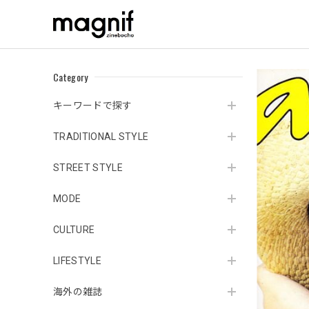
Category
キーワードで探す
TRADITIONAL STYLE
STREET STYLE
MODE
CULTURE
LIFESTYLE
海外の雑誌