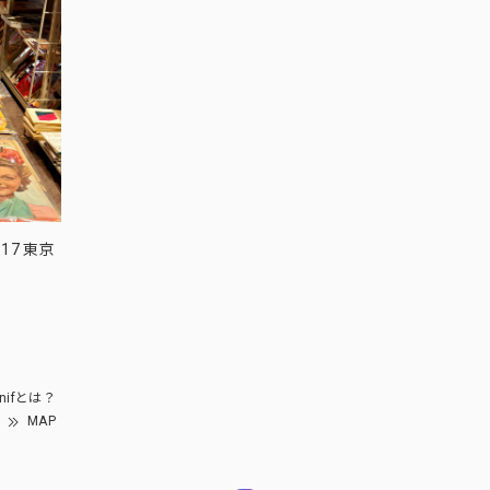
17 東京
nifとは？
MAP