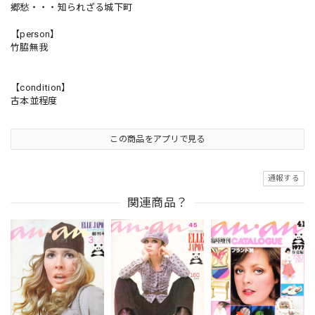
郷愁・・・知られざる城下町
【person】
竹脇無我
【condition】
古本並程度
この商品をアプリで見る
通報する
関連商品？