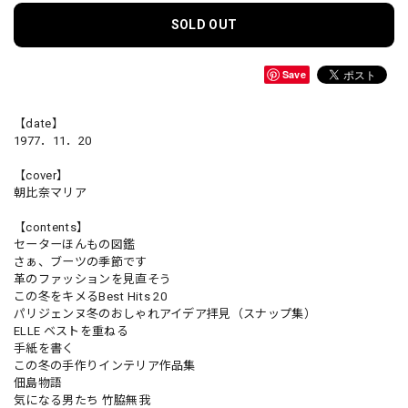
SOLD OUT
Save
【date】
1977．11．20
【cover】
朝比奈マリア
【contents】
セーターほんもの図鑑
さぁ、ブーツの季節です
革のファッションを見直そう
この冬をキメるBest Hits 20
パリジェンヌ冬のおしゃれアイデア拝見（スナップ集）
ELLE ベストを重ねる
手紙を書く
この冬の手作りインテリア作品集
佃島物語
気になる男たち 竹脇無我