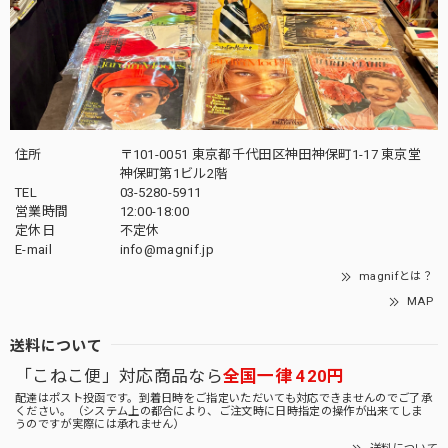
住所
〒101-0051 東京都千代田区神田神保町1-17 東京堂
神保町第1ビル2階
TEL
03-5280-5911
営業時間
12:00-18:00
定休日
不定休
E-mail
info@magnif.jp
magnifとは？
MAP
送料について
「こねこ便」対応商品なら
全国一律 420円
配達はポスト投函です。到着日時をご指定いただいても対応できませんのでご了承
ください。（システム上の都合により、ご注文時に日時指定の操作が出来てしま
うのですが実際には承れません）