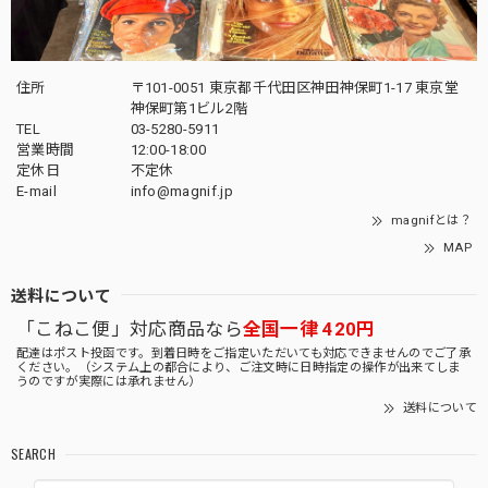
住所
〒101-0051 東京都千代田区神田神保町1-17 東京堂
神保町第1ビル2階
TEL
03-5280-5911
営業時間
12:00-18:00
定休日
不定休
E-mail
info@magnif.jp
magnifとは？
MAP
送料について
「こねこ便」対応商品なら
全国一律 420円
配達はポスト投函です。到着日時をご指定いただいても対応できませんのでご了承
ください。（システム上の都合により、ご注文時に日時指定の操作が出来てしま
うのですが実際には承れません）
送料について
SEARCH