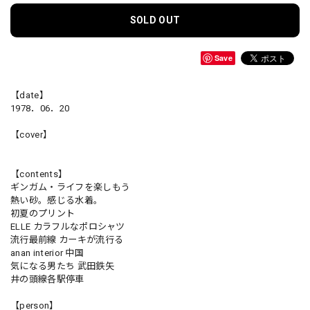
SOLD OUT
Save
【date】
1978．06．20
【cover】
【contents】
ギンガム・ライフを楽しもう
熱い砂。感じる水着。
初夏のプリント
ELLE カラフルなポロシャツ
流行最前線 カーキが流行る
anan interior 中国
気になる男たち 武田鉄矢
井の頭線各駅停車
【person】