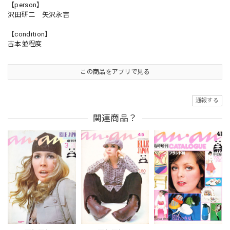
【person】
沢田研二 矢沢永吉
【condition】
古本並程度
この商品をアプリで見る
通報する
関連商品？