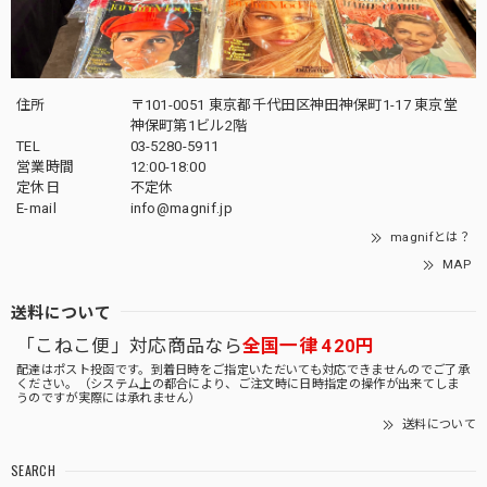
住所
〒101-0051 東京都千代田区神田神保町1-17 東京堂
神保町第1ビル2階
TEL
03-5280-5911
営業時間
12:00-18:00
定休日
不定休
E-mail
info@magnif.jp
magnifとは？
MAP
送料について
「こねこ便」対応商品なら
全国一律 420円
配達はポスト投函です。到着日時をご指定いただいても対応できませんのでご了承
ください。（システム上の都合により、ご注文時に日時指定の操作が出来てしま
うのですが実際には承れません）
送料について
SEARCH